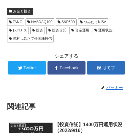
お金と投資
FANG
NASDAQ100
S&P500
つみたてNISA
レバナス
投資
投資信託
資産運用
運用状況
野村つみたて外国株投信
シェアする
Twitter
Facebook
はてブ
バッキー
関連記事
【投資信託】1400万円運用状況
お金と投資
（2022/9/16）