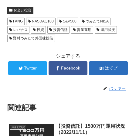
お金と投資
FANG
NASDAQ100
S&P500
つみたてNISA
レバナス
投資
投資信託
資産運用
運用状況
野村つみたて外国株投信
シェアする
Twitter
Facebook
はてブ
バッキー
関連記事
【投資信託】1500万円運用状況
お金と投資
（2022/11/11）