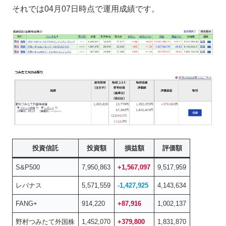
それでは04月07日時点で運用成績です。
投資信託
投資額
損益額
評価額
S&P500
7,950,863
+1,567,097
9,517,959
レバナス
5,571,559
-1,427,925
4,143,634
FANG+
914,220
+87,916
1,002,137
野村つみたて外国株
1,452,070
+379,800
1,831,870