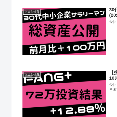
3
お金と投資
(2
今回
【
お金と投資
10
今回
きま