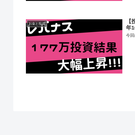
【
お金と投資
年1
今回