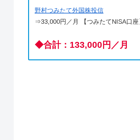
野村つみたて外国株投信
⇒33,000円／月 【つみたてNISA口
◆
合計：133,000円／月