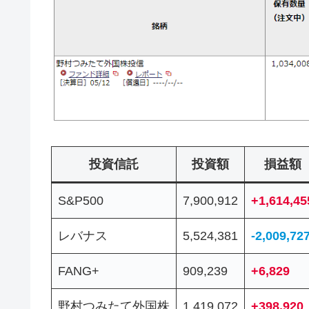
投資信託
投資額
損益額
S&P500
7,900,912
+1,614,45
レバナス
5,524,381
-2,009,72
FANG+
909,239
+6,829
野村つみたて外国株
1,419,072
+398,920