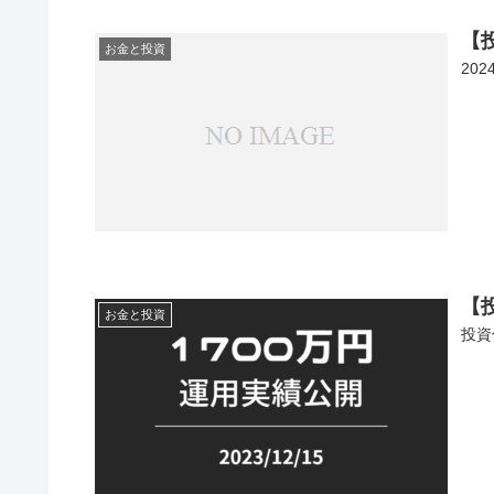
【
お金と投資
20
【投
お金と投資
投資