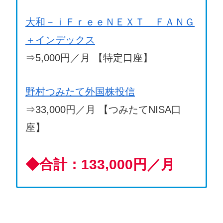
大和－ｉＦｒｅｅＮＥＸＴ ＦＡＮＧ
＋インデックス
⇒5,000円／月 【特定口座】
野村つみたて外国株投信
⇒33,000円／月 【つみたてNISA口
座】
◆
合計：133,000円／月