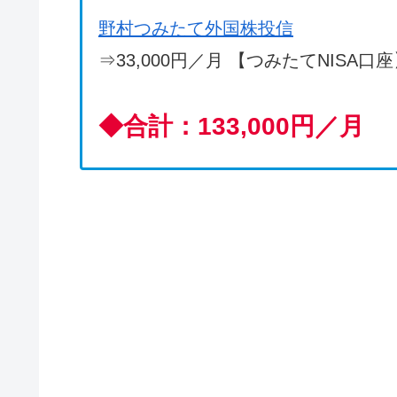
野村つみたて外国株投信
⇒33,000円／月 【つみたてNISA口
◆
合計：133,000円／月