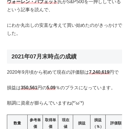
ウォーレン・バフェット
氏がS&P500を一押ししている
という記事を読んで、
にわか丸出しの安直な考えて買い始めたのがきっかけで
した。
2021年07月末時点の成績
2020年9月頃から初めて現在の評価額は
7,240,619
円で
損益は
350,561
円の
5.09
％のプラスになっています。
順調に資産が膨らんでいますね(*’ω’*)
参考単
取得単
現在
損益
数量
損益
評価額
価
価
値
（％）