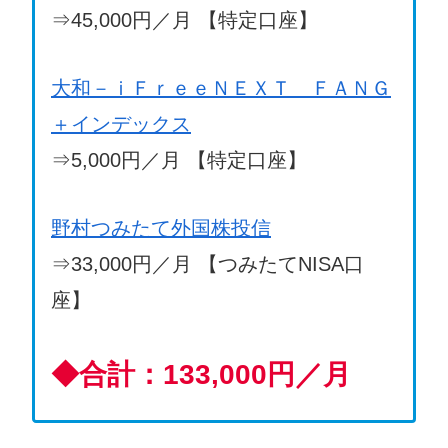
⇒45,000円／月 【特定口座】
大和－ｉＦｒｅｅＮＥＸＴ ＦＡＮＧ
＋インデックス
⇒5,000円／月 【特定口座】
野村つみたて外国株投信
⇒33,000円／月 【つみたてNISA口
座】
◆
合計：133,000円／月