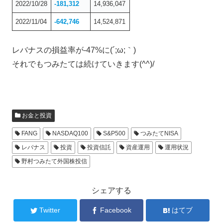
2022/10/28
-181,312
14,936,047
2022/11/04
-642,746
14,524,871
レバナスの損益率が-47%に(´;ω;｀)
それでもつみたては続けていきます(^^)/
お金と投資
FANG
NASDAQ100
S&P500
つみたてNISA
レバナス
投資
投資信託
資産運用
運用状況
野村つみたて外国株投信
シェアする
Twitter
Facebook
はてブ