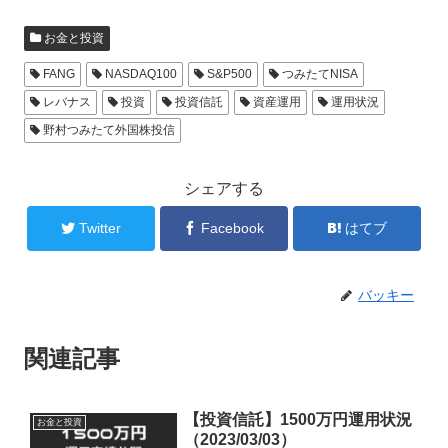
お金と投資
FANG
NASDAQ100
S&P500
つみたてNISA
レバナス
投資
投資信託
資産運用
運用状況
野村つみたて外国株投信
シェアする
Twitter
Facebook
はてブ
バッキー
関連記事
【投資信託】1500万円運用状況
お金と投資
（2023/03/03）