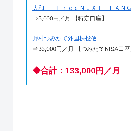
大和－ｉＦｒｅｅＮＥＸＴ ＦＡＮ
⇒5,000円／月 【特定口座】
野村つみたて外国株投信
⇒33,000円／月 【つみたてNISA口
◆
合計：133,000円／月