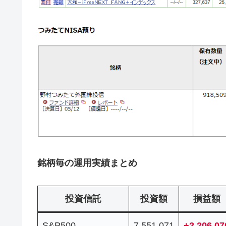
銘柄毎の運用実績まと
め
投資信託
投資額
損益額
S&P500
7,551,071
+2,206,07