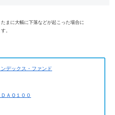
、たまに大幅に下落などが起こった場合に
ます。
。
インデックス・ファンド
ＳＤＡＱ１００