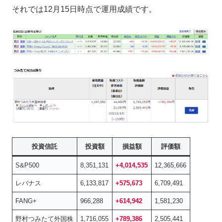
それでは12月15日時点で運用成績です。
投資信託
投資額
損益額
評価額
S&P500
8,351,131
+4,014,535
12,365,666
レバナス
6,133,817
+575,673
6,709,491
FANG+
966,288
+614,942
1,581,230
野村つみたて外国株
1,716,055
+789,386
2,505,441