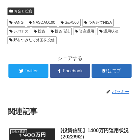
お金と投資
FANG
NASDAQ100
S&P500
つみたてNISA
レバナス
投資
投資信託
資産運用
運用状況
野村つみたて外国株投信
シェアする
Twitter
Facebook
はてブ
バッキー
関連記事
【投資信託】1400万円運用状況
お金と投資
（2022/9/2）