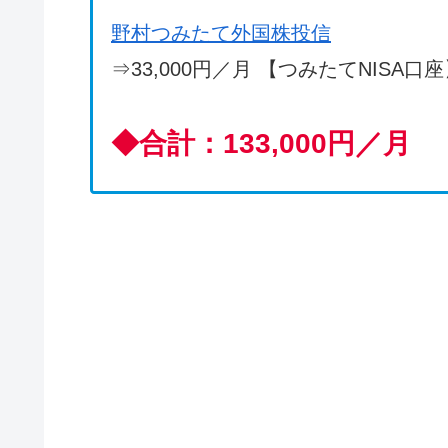
野村つみたて外国株投信
⇒33,000円／月 【つみたてNISA口
◆
合計：133,000円／月