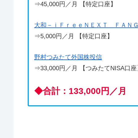
⇒45,000円／月 【特定口座】
大和－ｉＦｒｅｅＮＥＸＴ ＦＡＮ
⇒5,000円／月 【特定口座】
野村つみたて外国株投信
⇒33,000円／月 【つみたてNISA口
◆
合計：133,000円／月