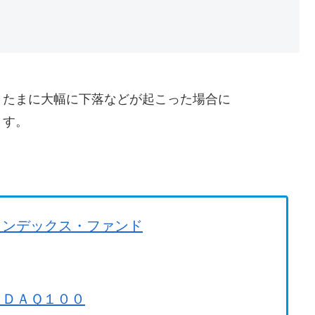
、たまに大幅に下落などが起こった場合に
ます。
。
インデックス・ファンド
ＳＤＡＱ１００