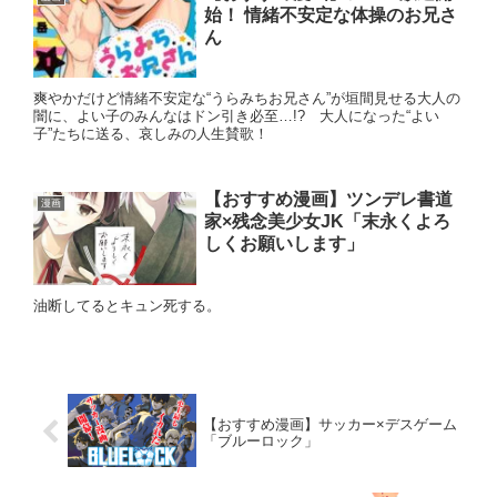
始！ 情緒不安定な体操のお兄さ
ん
爽やかだけど情緒不安定な“うらみちお兄さん”が垣間見せる大人の
闇に、よい子のみんなはドン引き必至…!? 大人になった“よい
子”たちに送る、哀しみの人生賛歌！
【おすすめ漫画】ツンデレ書道
漫画
家×残念美少女JK「末永くよろ
しくお願いします」
油断してるとキュン死する。
【おすすめ漫画】サッカー×デスゲーム
「ブルーロック」