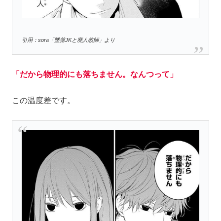
引用：sora「墜落JKと廃人教師」より
「だから物理的にも落ちません。なんつって」
この温度差です。