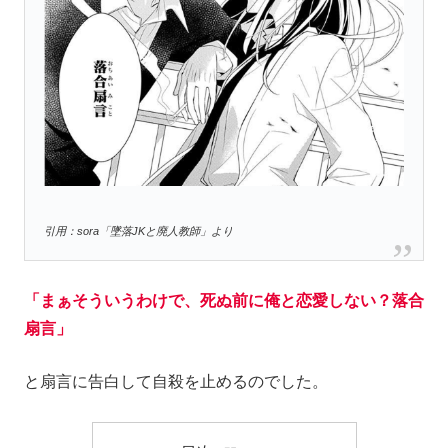
引用：sora「墜落JKと廃人教師」より
「まぁそういうわけで、死ぬ前に俺と恋愛しない？落合
扇言」
と扇言に告白して自殺を止めるのでした。