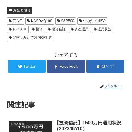
お金と投資
FANG
NASDAQ100
S&P500
つみたてNISA
レバナス
投資
投資信託
資産運用
運用状況
野村つみたて外国株投信
シェアする
Twitter
Facebook
はてブ
バッキー
関連記事
【投資信託】1500万円運用状況
お金と投資
（2023/02/10）