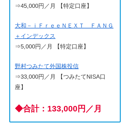
⇒45,000円／月 【特定口座】
大和－ｉＦｒｅｅＮＥＸＴ ＦＡＮＧ
＋インデックス
⇒5,000円／月 【特定口座】
野村つみたて外国株投信
⇒33,000円／月 【つみたてNISA口
座】
◆
合計：133,000円／月