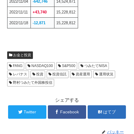
2022/11/04
-642,746
14,524,871
2022/11/11
+43,740
15,228,812
2022/11/18
-12,871
15,228,812
お金と投資
FANG
NASDAQ100
S&P500
つみたてNISA
レバナス
投資
投資信託
資産運用
運用状況
野村つみたて外国株投信
シェアする
Twitter
Facebook
はてブ
バッキー