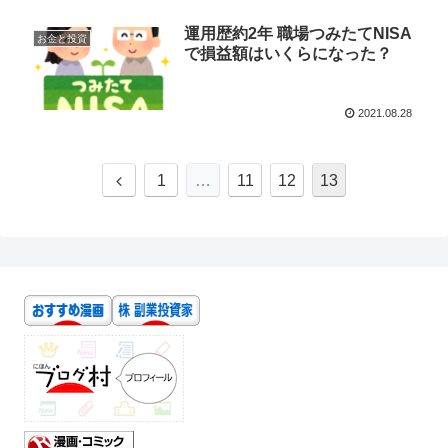
運用歴約2年 職場つみたてNISA
お金と投資
で損益額はいくらになった？
2021.08.28
1
…
11
12
13