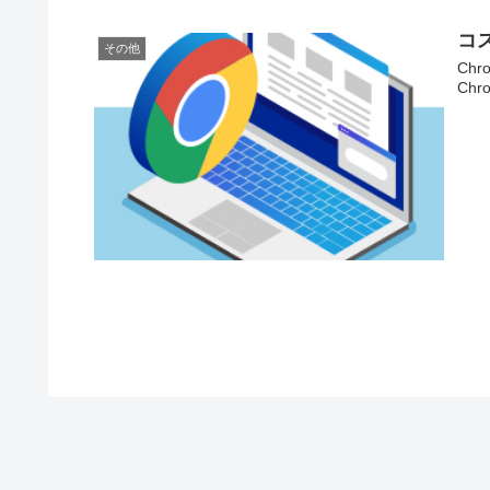
コ
その他
Ch
Ch