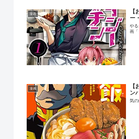
【
漫画
ー
やる
画「
【
漫画
ン
気の