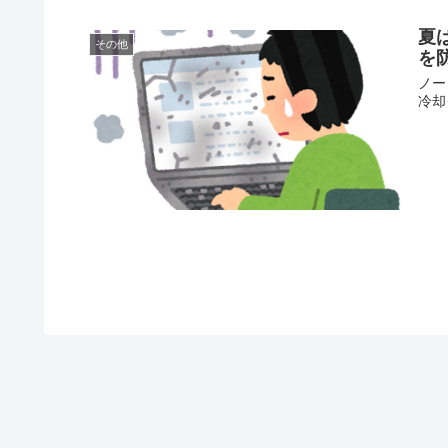
夏
その他
を
ノー
冷却