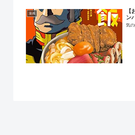
【
漫画
ン
気の